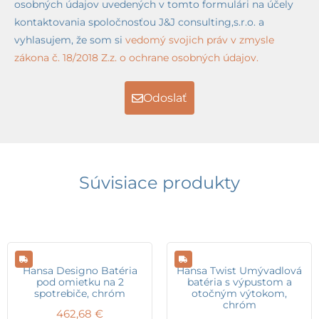
osobných údajov uvedených v tomto formulári na účely
kontaktovania spoločnosťou J&J consulting,s.r.o. a
vyhlasujem, že som si
vedomý svojich práv v zmysle
zákona č. 18/2018 Z.z. o ochrane osobných údajov.
Odoslať
Súvisiace produkty
Hansa Designo Batéria
Hansa Twist Umývadlová
pod omietku na 2
batéria s výpustom a
spotrebiče, chróm
otočným výtokom,
chróm
462,68
€