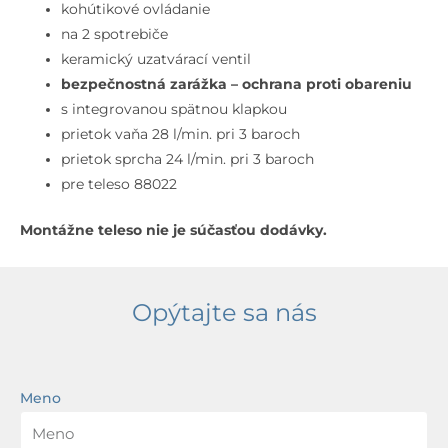
na
kohútikové ovládanie
2
na 2 spotrebiče
spotrebiče,
keramický uzatvárací ventil
matná
bezpečnostná zarážka – ochrana proti obareniu
svetlo
s integrovanou spätnou klapkou
sivá
prietok vaňa 28 l/min. pri 3 baroch
prietok sprcha 24 l/min. pri 3 baroch
pre teleso 88022
Montážne teleso nie je súčasťou dodávky.
Opýtajte sa nás
Meno