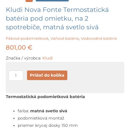
Kludi Nova Fonte Termostatická
batéria pod omietku, na 2
spotrebiče, matná svetlo sivá
Pákové podomietkové
,
Vaňové batérie
,
Vodovodné batérie
801,00
€
Značka / výrobca:
Kludi
množstvo
Pridať do košíka
Kludi
Nova
Fonte
Termostatická podomietková batéria
Termostatická
batéria
farba:
matná svetlo sivá
pod
podomietková montáž
omietku,
priemer krycej dosky 150 mm