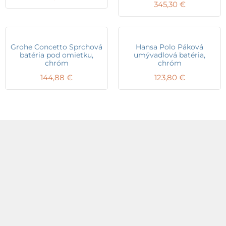
345,30
€
Grohe Concetto Sprchová
Hansa Polo Páková
batéria pod omietku,
umývadlová batéria,
chróm
chróm
144,88
€
123,80
€