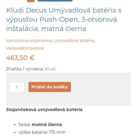
Kludi Decus Umývadlová batéria s
výpusťou Push-Open, 3-otvorová
inštalácia, matná čierna
Kohútikové stojánkové
,
Umývadlové batérie
,
Vodovodné batérie
463,50
€
Značka / výrobca:
Kludi
množstvo
Pridať do košíka
Kludi
Decus
Umývadlová
Stojančeková umývadlová batéria
batéria
s
farba:
matná čierna
výpusťou
výška batérie: 175 mm