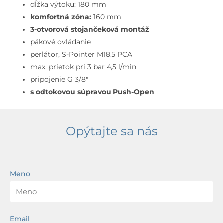
Push-
dĺžka výtoku: 180 mm
Open,
komfortná zóna:
160 mm
3-
3-otvorová stojančeková montáž
otvorová
pákové ovládanie
inštalácia,
perlátor, S-Pointer M18.5 PCA
matná
max. prietok pri 3 bar 4,5 l/min
čierna
pripojenie G 3/8″
s odtokovou súpravou Push-Open
Opýtajte sa nás
Meno
Email