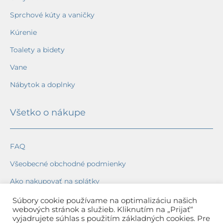
Sprchové kúty a vaničky
Kúrenie
Toalety a bidety
Vane
Nábytok a doplnky
Všetko o nákupe
FAQ
Všeobecné obchodné podmienky
Ako nakupovať na splátky
Ochrana osobných údajov
Súbory cookie používame na optimalizáciu našich
webových stránok a služieb. Kliknutím na „Prijať“
Reklamačný poriadok
vyjadrujete súhlas s použitím základných cookies. Pre