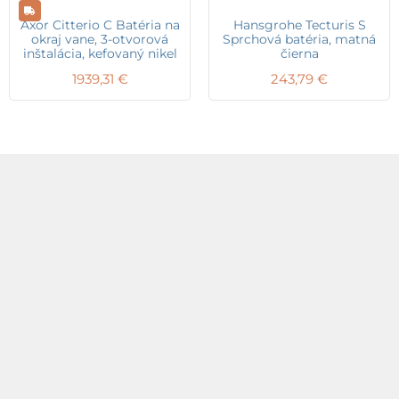
Axor Citterio C Batéria na
Hansgrohe Tecturis S
okraj vane, 3-otvorová
Sprchová batéria, matná
inštalácia, kefovaný nikel
čierna
1939,31
€
243,79
€