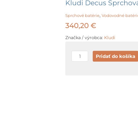
Kludi Decus Sprchov
,
Sprchové batérie
Vodovodné batéri
340,20
€
Značka / výrobca:
Kludi
množstvo
Pridať do košíka
Kludi
Decus
Sprchová
batéria,
brúsený
Gunmetal