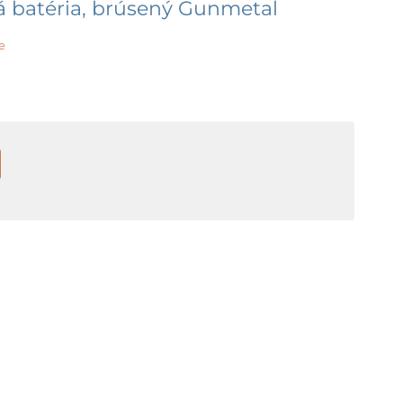
á batéria, brúsený Gunmetal
e