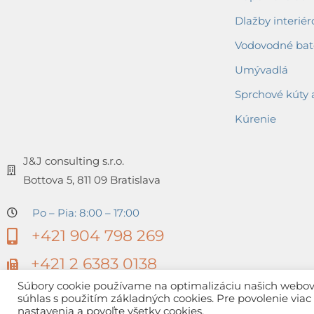
Dlažby interiér
Vodovodné bat
Umývadlá
Sprchové kúty 
Kúrenie
J&J consulting s.r.o.
Bottova 5, 811 09 Bratislava
Po – Pia: 8:00 – 17:00
+421 904 798 269
+421 2 6383 0138
Súbory cookie používame na optimalizáciu našich webovýc
súhlas s použitím základných cookies. Pre povolenie via
nastavenia a povoľte všetky cookies.