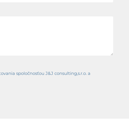
ania spoločnosťou J&J consulting,s.r.o. a