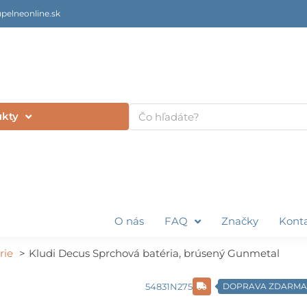
pelneonline.sk
Vyhľadať
ukty
O nás
FAQ
Značky
Kont
rie
Kludi Decus Sprchová batéria, brúsený Gunmetal
54831N275
DOPRAVA ZDARMA