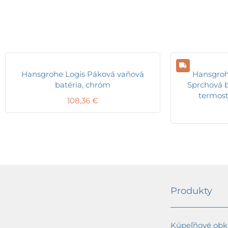
Hansgrohe Logis Páková vaňová
Hansgroh
batéria, chróm
Sprchová b
termost
108,36
€
Produkty
Kúpeľňové obkl