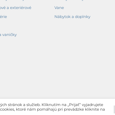
ové a exteriérové
Vane
érie
Nábytok a doplnky
a vaničky
h stránok a služieb. Kliknutím na „Prijať“ vyjadrujete
c cookies, ktoré nám pomáhajú pri prevádzke kliknite na