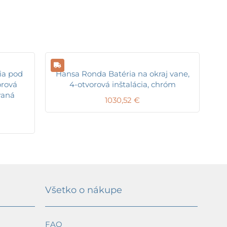
ia pod
Hansa Ronda Batéria na okraj vane,
orová
4-otvorová inštalácia, chróm
vaná
1030,52
€
Všetko o nákupe
FAQ