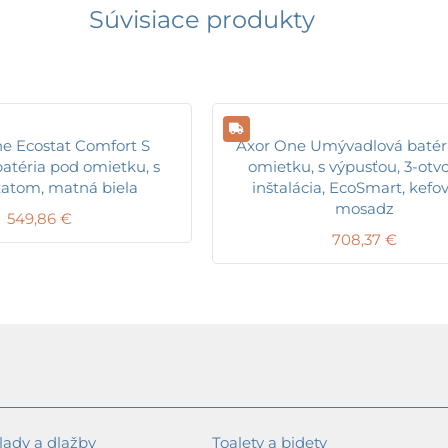
Súvisiace produkty
e Ecostat Comfort S
Axor One Umývadlová batér
atéria pod omietku, s
omietku, s výpusťou, 3-otv
atom, matná biela
inštalácia, EcoSmart, kefo
mosadz
549,86
€
708,37
€
ady a dlažby
Toalety a bidety