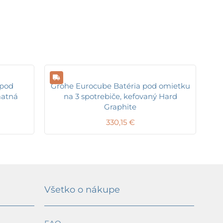
 pod
Grohe Eurocube Batéria pod omietku
matná
na 3 spotrebiče, kefovaný Hard
Graphite
330,15
€
Všetko o nákupe