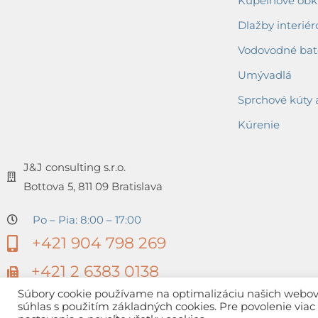
Kúpeľňové obkl
Dlažby interiér
Vodovodné bat
Umývadlá
Sprchové kúty 
Kúrenie
J&J consulting s.r.o.
Bottova 5, 811 09 Bratislava
Po – Pia: 8:00 – 17:00
+421 904 798 269
+421 2 6383 0138
Súbory cookie používame na optimalizáciu našich webovýc
súhlas s použitím základných cookies. Pre povolenie via