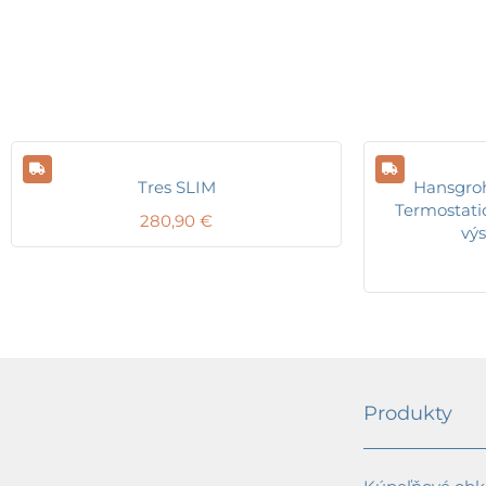
Tres SLIM
Hansgroh
Termostatic
280,90
€
vý
Produkty