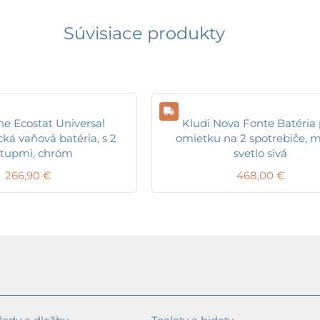
Súvisiace produkty
e Ecostat Universal
Kludi Nova Fonte Batéria
ká vaňová batéria, s 2
omietku na 2 spotrebiče, 
stupmi, chróm
svetlo sivá
266,90
€
468,00
€