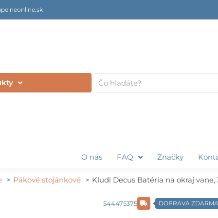
pelneonline.sk
Vyhľadať
ukty
O nás
FAQ
Značky
Kont
e
Pákové stojánkové
Kludi Decus Batéria na okraj vane, 
544475375
DOPRAVA ZDARM