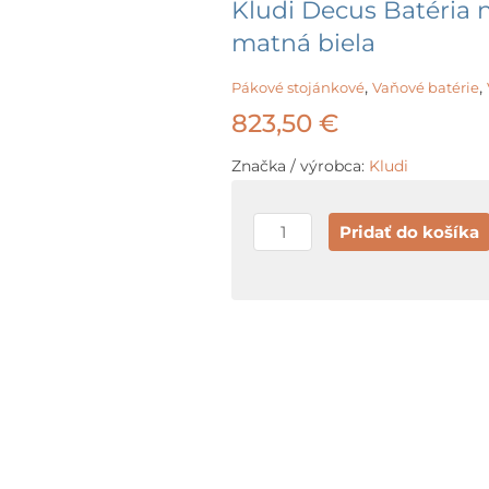
Kludi Decus Batéria n
matná biela
,
,
Pákové stojánkové
Vaňové batérie
823,50
€
Značka / výrobca:
Kludi
množstvo
Pridať do košíka
Kludi
Decus
Batéria
na
okraj
vane,
3-
otvorová