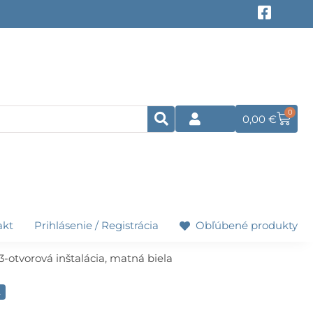
F
a
c
e
b
o
o
k
0
Cart
0,00
€
-
s
q
u
a
r
e
akt
Prihlásenie / Registrácia
Obľúbené produkty
3-otvorová inštalácia, matná biela
A