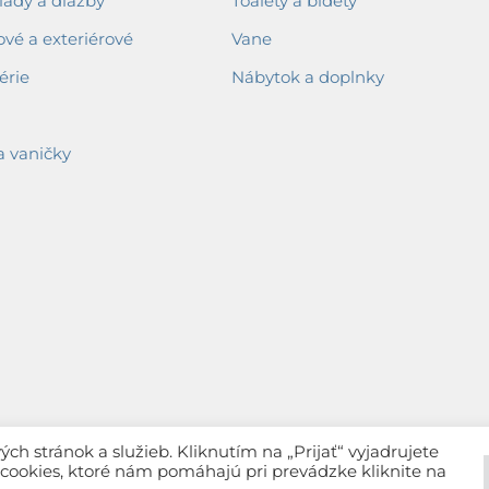
ady a dlažby
Toalety a bidety
ové a exteriérové
Vane
érie
Nábytok a doplnky
a vaničky
h stránok a služieb. Kliknutím na „Prijať“ vyjadrujete
c cookies, ktoré nám pomáhajú pri prevádzke kliknite na