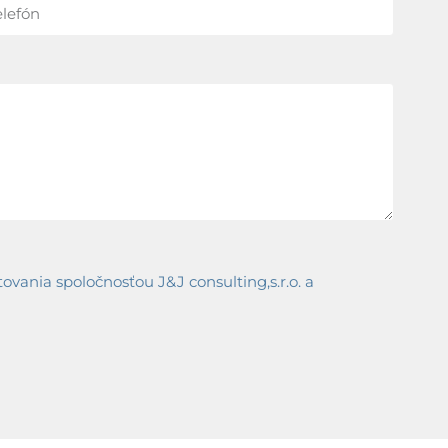
ania spoločnosťou J&J consulting,s.r.o. a