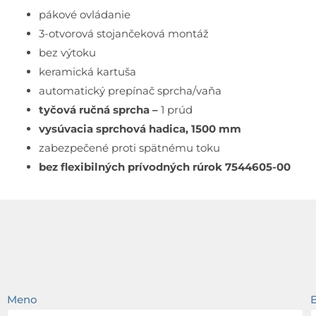
pákové ovládanie
3-otvorová stojančeková montáž
bez výtoku
keramická kartuša
automatický prepínač sprcha/vaňa
tyčová ručná sprcha –
1 prúd
vysúvacia sprchová hadica, 1500 mm
zabezpečené proti spätnému toku
bez flexibilných prívodných rúrok 7544605-00
Meno