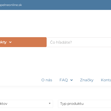
pelneonline.sk
Vyhľadať
ukty
O nás
FAQ
Značky
Kont
uktov
Typ produktu