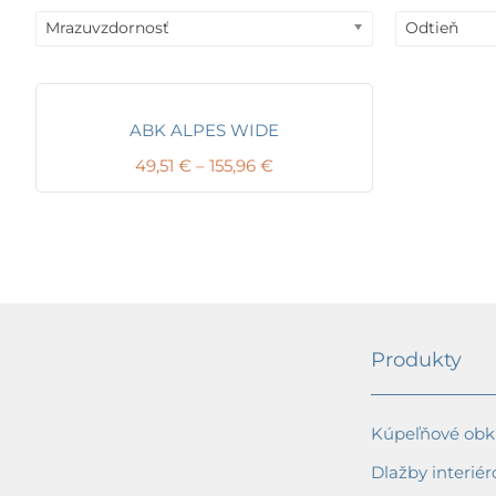
Mrazuvzdornosť
Odtieň
ABK ALPES WIDE
Price
49,51
€
–
155,96
€
range:
49,51 €
through
155,96 €
Produkty
Kúpeľňové obkl
Dlažby interiér