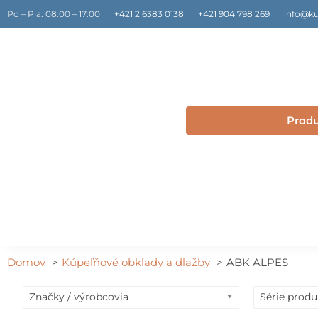
Preskočiť
Po – Pia: 08:00 – 17:00
+421 2 6383 0138
+421 904 798 269
info@ku
na
obsah
Prod
Domov
Kúpeľňové obklady a dlažby
ABK ALPES
Značky / výrobcovia
Série prod