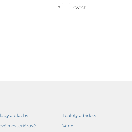
Povrch
ady a dlažby
Toalety a bidety
ové a exteriérové
Vane