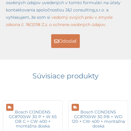
osobných údajov uvedených v tomto formulári na účely
kontaktovania spoločnosťou J&J consulting,s.r.o. a
vyhlasujem, že som si
vedomý svojich práv v zmysle
zákona č. 18/2018 Z.z. o ochrane osobných údajov.
Odoslať
Súvisiace produkty
Bosch CONDENS
Bosch CONDENS
GC8700iW 30 P + W 65
GC8700iW 30 PB + WD
OB C + CW 400 +
120 + CW 400 + montážna
montážna doska
doska