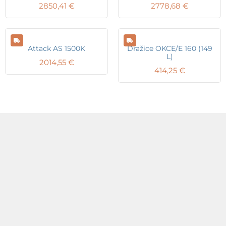
2850,41
€
2778,68
€
Attack AS 1500K
Dražice OKCE/E 160 (149
L)
2014,55
€
414,25
€