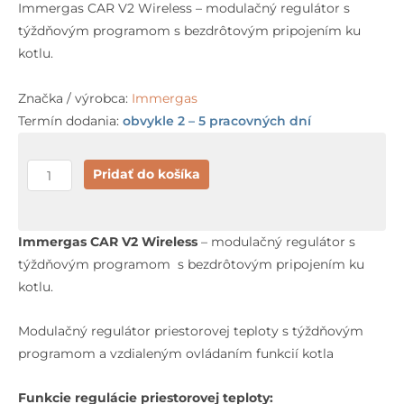
Immergas CAR V2 Wireless – modulačný regulátor s
týždňovým programom s bezdrôtovým pripojením ku
kotlu.
Značka / výrobca:
Immergas
Termín dodania:
obvykle 2 – 5 pracovných dní
množstvo
Pridať do košíka
Immergas
CAR
V2
Immergas CAR V2
Wireless
– modulačný regulátor s
Wireless
týždňovým programom s bezdrôtovým pripojením ku
kotlu.
Modulačný regulátor priestorovej teploty s týždňovým
programom a vzdialeným ovládaním funkcií kotla
Funkcie regulácie priestorovej teploty: