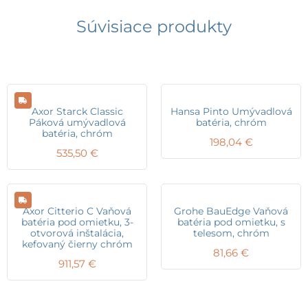
Súvisiace produkty
Axor Starck Classic
Hansa Pinto Umývadlová
Páková umývadlová
batéria, chróm
batéria, chróm
198,04
€
535,50
€
Axor Citterio C Vaňová
Grohe BauEdge Vaňová
batéria pod omietku, 3-
batéria pod omietku, s
otvorová inštalácia,
telesom, chróm
kefovaný čierny chróm
81,66
€
911,57
€