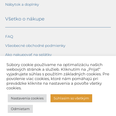
Nábytok a doplnky
Všetko o nákupe
FAQ
Všeobecné obchodné podmienky
Ako nakupovať na splátky
Ochrana osobných údajov
Súbory cookie používame na optimalizáciu našich
webových stránok a služieb. Kliknutím na „Prijať“
Reklamačný poriadok
vyjadrujete súhlas s použitím základných cookies. Pre
povolenie viac cookies, ktoré nám pomáhajú pri
Spôsob a cena dopravy
prevádzke kliknite na nastavenia a povoľte všetky
cookies.
Dodacie lehoty
Nastavenia cookies
Súhlasím so všetkým
Spôsob platby
Odmietam
Záruka na tovar