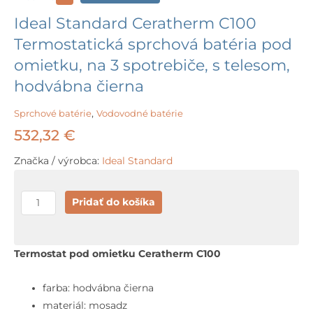
Ideal Standard Ceratherm C100
Termostatická sprchová batéria pod
omietku, na 3 spotrebiče, s telesom,
hodvábna čierna
Sprchové batérie
,
Vodovodné batérie
532,32
€
Značka / výrobca:
Ideal Standard
množstvo
Pridať do košíka
Ideal
Standard
Ceratherm
Termostat pod omietku Ceratherm C100
C100
Termostatická
farba: hodvábna čierna
sprchová
materiál: mosadz