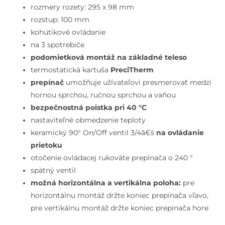
batéria
rozmery rozety: 295 x 98 mm
pod
rozstup: 100 mm
omietku,
kohútikové ovládanie
na
na 3 spotrebiče
3
podomietková montáž na základné teleso
spotrebiče,
termostatická kartuša
PreciTherm
s
prepínač
umožňuje užívateľovi presmerovať medzi
telesom,
hornou sprchou, ručnou sprchou a vaňou
hodvábna
bezpečnostná poistka pri 40 °C
čierna
nastaviteľné obmedzenie teploty
keramický 90° On/Off ventil 3/4â€ś
na ovládanie
prietoku
otočenie ovládacej rukoväte prepínača o 240 °
spätný ventil
možná horizontálna a vertikálna poloha:
pre
horizontálnu montáž držte koniec prepínača vľavo,
pre vertikálnu montáž držte koniec prepínača hore