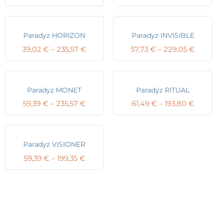
range:
range:
39,02 €
59,80
through
throu
199,35 €
235,57
Paradyz HORIZON
Paradyz INVISIBLE
Price
Price
39,02
€
–
235,57
€
57,73
€
–
229,05
€
range:
range:
39,02 €
57,73 
through
throu
235,57 €
229,0
Paradyz MONET
Paradyz RITUAL
Price
Price
59,39
€
–
235,57
€
61,49
€
–
193,80
€
range:
range:
59,39 €
61,49 
through
throu
235,57 €
193,80
Paradyz VISIONER
Price
59,39
€
–
199,35
€
range:
59,39 €
through
199,35 €