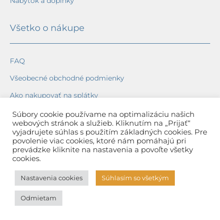
Nábytok a doplnky
Všetko o nákupe
FAQ
Všeobecné obchodné podmienky
Ako nakupovať na splátky
Ochrana osobných údajov
Súbory cookie používame na optimalizáciu našich
webových stránok a služieb. Kliknutím na „Prijať“
Reklamačný poriadok
vyjadrujete súhlas s použitím základných cookies. Pre
povolenie viac cookies, ktoré nám pomáhajú pri
Spôsob a cena dopravy
prevádzke kliknite na nastavenia a povoľte všetky
cookies.
Dodacie lehoty
Nastavenia cookies
Súhlasím so všetkým
Spôsob platby
Odmietam
Záruka na tovar