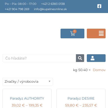
Preskočiť
Po – Pia: 08:00 – 17:00
+421 2 6383 0138
F
a
na
+421 904 798 269
info@kupelneonline.sk
c
obsah
e
b
o
o
0
Cart
F
k
-
s
M
q
u
a
Vyhľadať
r
e
50.40 kg
Domov
Značky / výrobcovia
Paradyz AUTHORITY
Paradyz DESIRE
Price
Price
39,02
€
–
199,35
€
59,80
€
–
235,57
€