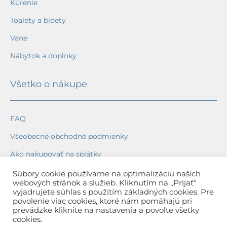
Kúrenie
Toalety a bidety
Vane
Nábytok a doplnky
Všetko o nákupe
FAQ
Všeobecné obchodné podmienky
Ako nakupovať na splátky
Ochrana osobných údajov
Súbory cookie používame na optimalizáciu našich
webových stránok a služieb. Kliknutím na „Prijať“
Reklamačný poriadok
vyjadrujete súhlas s použitím základných cookies. Pre
povolenie viac cookies, ktoré nám pomáhajú pri
Spôsob a cena dopravy
prevádzke kliknite na nastavenia a povoľte všetky
cookies.
Dodacie lehoty