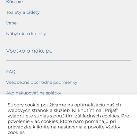
Kúrenie
Toalety a bidety
Vane
Nábytok a doplnky
Všetko o nákupe
FAQ
Všeobecné obchodné podmienky
Ako nakupovať na splátky
Ochrana osobných údajov
Súbory cookie používame na optimalizáciu našich
webových stránok a služieb. Kliknutím na „Prijať“
Reklamačný poriadok
vyjadrujete súhlas s použitím základných cookies. Pre
povolenie viac cookies, ktoré nám pomáhajú pri
Spôsob a cena dopravy
prevádzke kliknite na nastavenia a povoľte všetky
cookies.
Dodacie lehoty