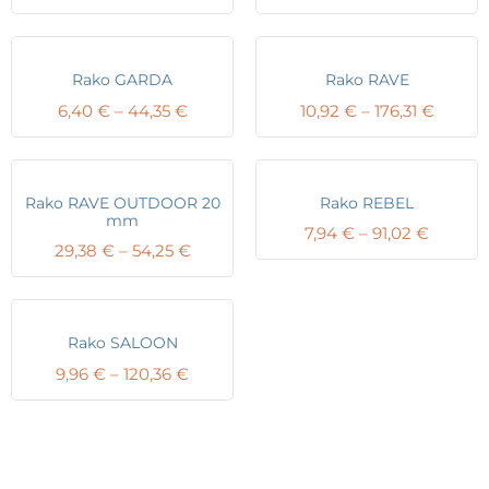
range:
range:
5,49 €
8,13 €
through
throug
135,22 €
102,34 
Rako GARDA
Rako RAVE
Price
Price
6,40
€
–
44,35
€
10,92
€
–
176,31
€
range:
range:
6,40 €
10,92 
through
throu
44,35 €
176,31 
Rako RAVE OUTDOOR 20
Rako REBEL
mm
Price
7,94
€
–
91,02
€
Price
29,38
€
–
54,25
€
range:
range:
7,94 €
29,38 €
throug
through
91,02 €
54,25 €
Rako SALOON
Price
9,96
€
–
120,36
€
range:
9,96 €
through
120,36 €