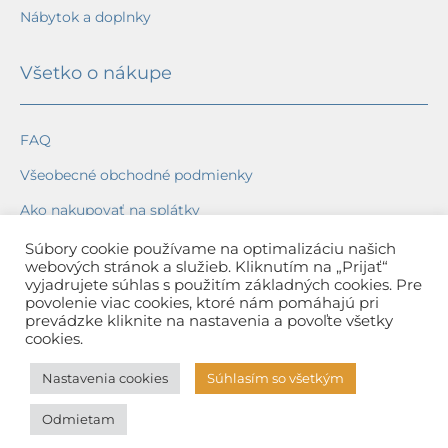
Nábytok a doplnky
Všetko o nákupe
FAQ
Všeobecné obchodné podmienky
Ako nakupovať na splátky
Ochrana osobných údajov
Súbory cookie používame na optimalizáciu našich
webových stránok a služieb. Kliknutím na „Prijať“
Reklamačný poriadok
vyjadrujete súhlas s použitím základných cookies. Pre
povolenie viac cookies, ktoré nám pomáhajú pri
Spôsob a cena dopravy
prevádzke kliknite na nastavenia a povoľte všetky
cookies.
Dodacie lehoty
Nastavenia cookies
Súhlasím so všetkým
Spôsob platby
Odmietam
Záruka na tovar