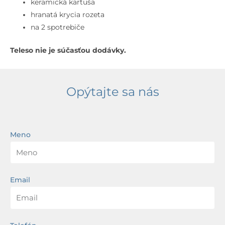
chróm
keramická kartuša
hranatá krycia rozeta
na 2 spotrebiče
Teleso nie je súčasťou dodávky.
Opýtajte sa nás
Meno
Email