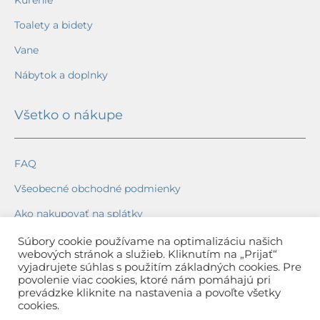
Kúrenie
Toalety a bidety
Vane
Nábytok a doplnky
Všetko o nákupe
FAQ
Všeobecné obchodné podmienky
Ako nakupovať na splátky
Ochrana osobných údajov
Súbory cookie používame na optimalizáciu našich
webových stránok a služieb. Kliknutím na „Prijať“
Reklamačný poriadok
vyjadrujete súhlas s použitím základných cookies. Pre
povolenie viac cookies, ktoré nám pomáhajú pri
Spôsob a cena dopravy
prevádzke kliknite na nastavenia a povoľte všetky
cookies.
Dodacie lehoty