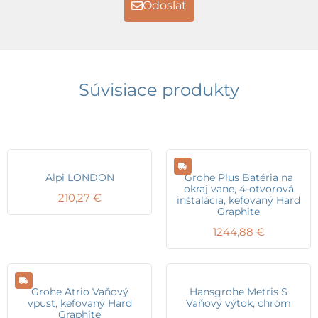
Odoslať
Súvisiace produkty
Alpi LONDON
Grohe Plus Batéria na
okraj vane, 4-otvorová
210,27
€
inštalácia, kefovaný Hard
Graphite
1244,88
€
Grohe Atrio Vaňový
Hansgrohe Metris S
vpust, kefovaný Hard
Vaňový výtok, chróm
Graphite