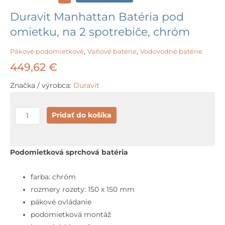
Duravit Manhattan Batéria pod
omietku, na 2 spotrebiče, chróm
Pákové podomietkové
,
Vaňové batérie
,
Vodovodné batérie
449,62
€
Značka / výrobca:
Duravit
množstvo
Pridať do košíka
Duravit
Manhattan
Batéria
Podomietková sprchová batéria
pod
omietku,
farba: chróm
na
rozmery rozety: 150 x 150 mm
2
pákové ovládanie
spotrebiče,
podomietková montáž