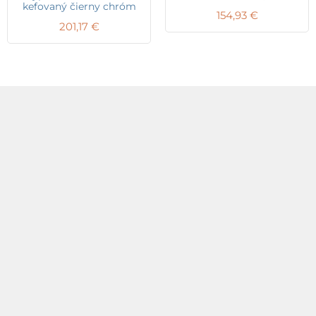
kefovaný čierny chróm
154,93
€
201,17
€