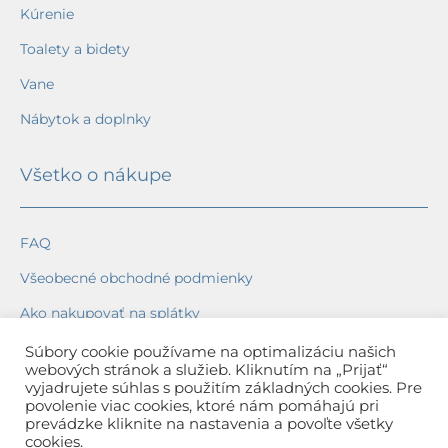
Kúrenie
Toalety a bidety
Vane
Nábytok a doplnky
Všetko o nákupe
FAQ
Všeobecné obchodné podmienky
Ako nakupovať na splátky
Ochrana osobných údajov
Súbory cookie používame na optimalizáciu našich
webových stránok a služieb. Kliknutím na „Prijať“
Reklamačný poriadok
vyjadrujete súhlas s použitím základných cookies. Pre
povolenie viac cookies, ktoré nám pomáhajú pri
Spôsob a cena dopravy
prevádzke kliknite na nastavenia a povoľte všetky
cookies.