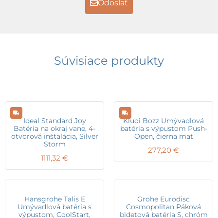
Odoslať
Súvisiace produkty
Ideal Standard Joy
Kludi Bozz Umývadlová
Batéria na okraj vane, 4-
batéria s výpustom Push-
otvorová inštalácia, Silver
Open, čierna mat
Storm
277,20
€
1111,32
€
Hansgrohe Talis E
Grohe Eurodisc
Umývadlová batéria s
Cosmopolitan Páková
výpustom, CoolStart,
bidetová batéria S, chróm