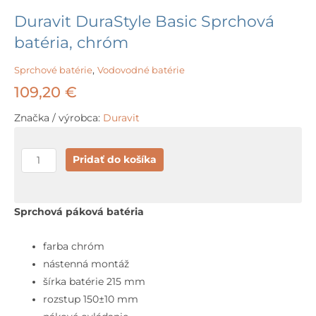
Duravit DuraStyle Basic Sprchová
batéria, chróm
Sprchové batérie
,
Vodovodné batérie
109,20
€
Značka / výrobca:
Duravit
množstvo
Pridať do košíka
Duravit
DuraStyle
Basic
Sprchová páková batéria
Sprchová
batéria,
farba chróm
chróm
nástenná montáž
šírka batérie 215 mm
rozstup 150±10 mm