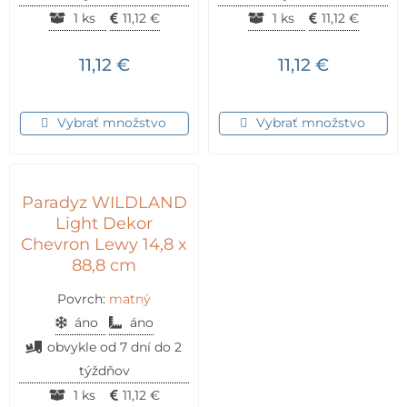
1 ks
11,12
€
1 ks
11,12
€
11,12
€
11,12
€
Vybrať množstvo
Vybrať množstvo
Paradyz WILDLAND
Light Dekor
Chevron Lewy 14,8 x
88,8 cm
Povrch:
matný
áno
áno
obvykle od 7 dní do 2
týždňov
1 ks
11,12
€