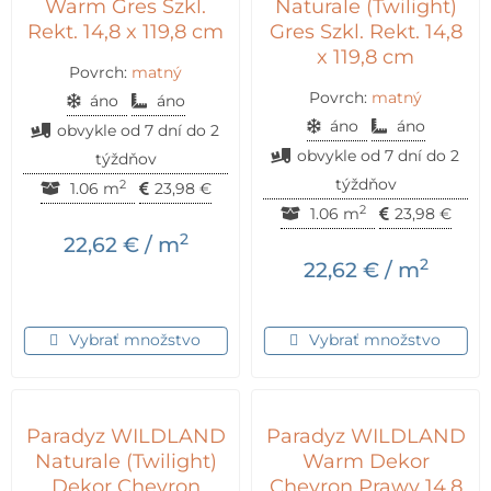
Warm Gres Szkl.
Naturale (Twilight)
Rekt. 14,8 x 119,8 cm
Gres Szkl. Rekt. 14,8
x 119,8 cm
Povrch:
matný
Povrch:
matný
áno
áno
áno
áno
obvykle od 7 dní do 2
obvykle od 7 dní do 2
týždňov
týždňov
2
1.06 m
23,98
€
2
1.06 m
23,98
€
2
22,62
€
/ m
2
22,62
€
/ m
Vybrať množstvo
Vybrať množstvo
Paradyz WILDLAND
Paradyz WILDLAND
Naturale (Twilight)
Warm Dekor
Dekor Chevron
Chevron Prawy 14,8