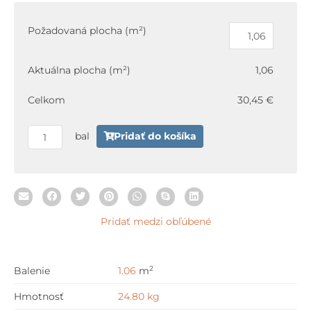
množstvo
Paradyz
Požadovaná plocha (m²)
WILDLAND
Naturale
Aktuálna plocha (m²)
1,06
(Twilight)
Gres
Celkom
30,45 €
Szkl.
Rekt.
bal
Pridať do košíka
14,8
x
89,8
cm
Pridať medzi obľúbené
2
Balenie
1.06
m
Hmotnosť
24.80 kg