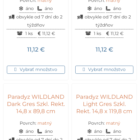
Povrch:
matný
Povrch:
matný
áno
áno
áno
áno
obvykle od 7 dní do 2
obvykle od 7 dní do 2
týždňov
týždňov
1 ks
11,12
€
1 ks
11,12
€
11,12
€
11,12
€
Vybrať množstvo
Vybrať množstvo
Paradyz WILDLAND
Paradyz WILDLAND
Dark Gres Szkl. Rekt.
Light Gres Szkl.
14,8 x 89,8 cm
Rekt. 14,8 x 119,8 cm
Povrch:
matný
Povrch:
matný
áno
áno
áno
áno
obvykle od 7 dní do 2
obvykle od 7 dní do 2