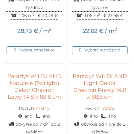
týždňov
týždňov
2
2
1.06 m
30,45
€
1.06 m
23,98
€
2
2
28,73
€
/ m
22,62
€
/ m
Vybrať množstvo
Vybrať množstvo
Paradyz WILDLAND
Paradyz WILDLAND
Naturale (Twilight)
Light Dekor
Dekor Chevron
Chevron Prawy 14,8
Lewy 14,8 x 88,8 cm
x 88,8 cm
Povrch:
matný
Povrch:
matný
áno
áno
áno
áno
obvykle od 7 dní do 2
obvykle od 7 dní do 2
týždňov
týždňov