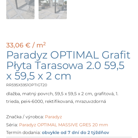
2
33,06
€
/ m
Paradyz OPTIMAL Grafit
Płyta Tarasowa 2.0 59,5
x 59,5 x 2 cm
RR595X5951OPTIGT20
dlažba, matný povrch, 59,5 x 59,5 x 2 cm, grafitová, 1.
trieda, pei4-6000, rektifikovaná, mrazuvzdorná
Značka / výrobca:
Paradyz
Séria:
Paradyz OPTIMAL MASSIVE GRES 20 mm
Termín dodania:
obvykle od 7 dní do 2 týždňov