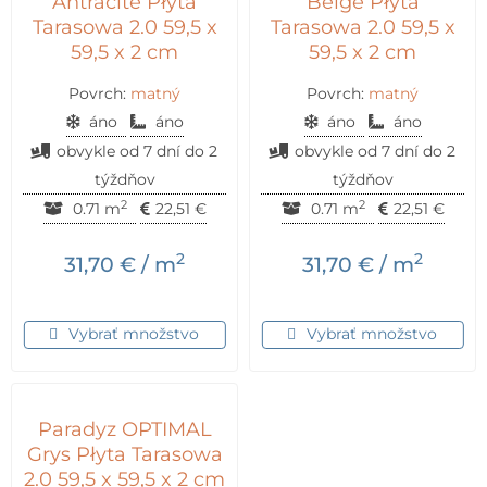
Antracite Płyta
Beige Płyta
Tarasowa 2.0 59,5 x
Tarasowa 2.0 59,5 x
59,5 x 2 cm
59,5 x 2 cm
Povrch:
matný
Povrch:
matný
áno
áno
áno
áno
obvykle od 7 dní do 2
obvykle od 7 dní do 2
týždňov
týždňov
2
2
0.71 m
22,51
€
0.71 m
22,51
€
2
2
31,70
€
/ m
31,70
€
/ m
Vybrať množstvo
Vybrať množstvo
Paradyz OPTIMAL
Grys Płyta Tarasowa
2.0 59,5 x 59,5 x 2 cm