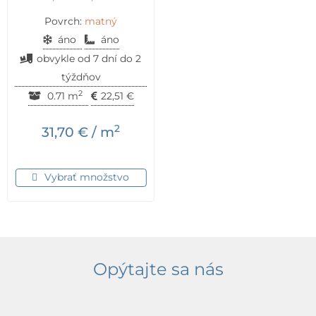
Povrch:
matný
áno
áno
obvykle od 7 dní do 2
týždňov
2
0.71 m
22,51
€
2
31,70
€
/ m
Vybrať množstvo
Opýtajte sa nás