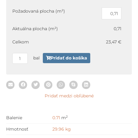
množstvo
Paradyz
Požadovaná plocha (m²)
OPTIMAL
Grafit
Aktuálna plocha (m²)
0,71
Płyta
Tarasowa
Celkom
23,47 €
2.0
59,5
bal
Pridať do košíka
x
59,5
x
2
cm
Pridať medzi obľúbené
2
Balenie
0.71
m
Hmotnosť
29.96 kg