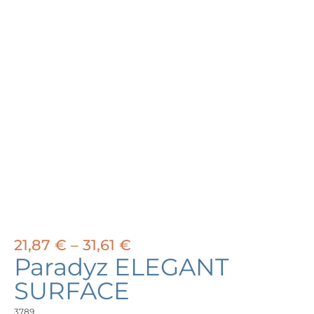
Price
21,87
€
–
31,61
€
range:
Paradyz ELEGANT
21,87 €
SURFACE
through
31,61 €
3789