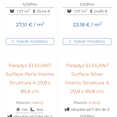
týždňov
týždňov
2
2
1.07 m
29,44
€
1.07 m
24,80
€
2
2
27,51
€
/ m
23,18
€
/ m
Vybrať množstvo
Vybrať množstvo
Paradyz ELEGANT
Paradyz ELEGANT
Surface Perla Inserto
Surface Silver
Struktura A 29,8 x
Inserto Struktura A
89,8 cm
29,8 x 89,8 cm
Povrch:
matný
Povrch:
matný
nie
áno
obvykle od 7 dní do 2
týždňov
obvykle od 7 dní do 2