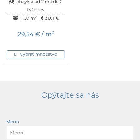
obvykle od 7 dní do 2
týždňov
2
1.07 m
31,61
€
2
29,54
€
/ m
Vybrať množstvo
Opýtajte sa nás
Meno