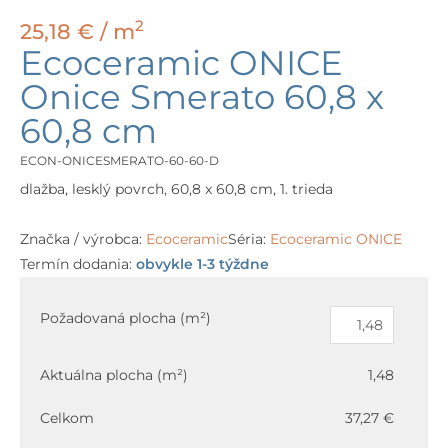
2
25,18
€
/ m
Ecoceramic ONICE
Onice Smerato 60,8 x
60,8 cm
ECON-ONICESMERATO-60-60-D
dlažba, lesklý povrch, 60,8 x 60,8 cm, 1. trieda
Značka / výrobca:
Ecoceramic
Séria:
Ecoceramic ONICE
Termín dodania:
obvykle 1-3 týždne
množstvo
Ecoceramic
Požadovaná plocha (m²)
ONICE
Onice
Aktuálna plocha (m²)
1,48
Smerato
60,8
Celkom
37,27 €
x