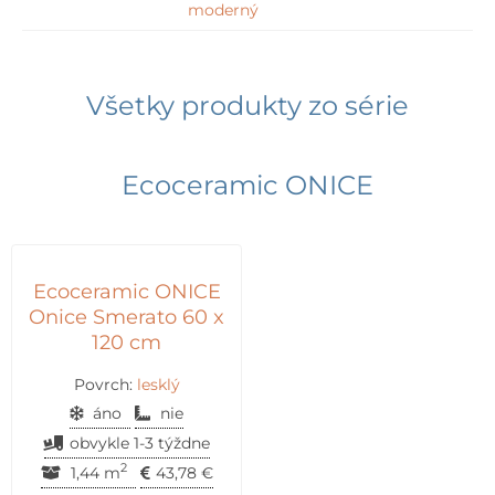
moderný
Všetky produkty zo série
Ecoceramic ONICE
Ecoceramic ONICE
Onice Smerato 60 x
120 cm
Povrch:
lesklý
áno
nie
obvykle 1-3 týždne
2
1,44 m
43,78
€