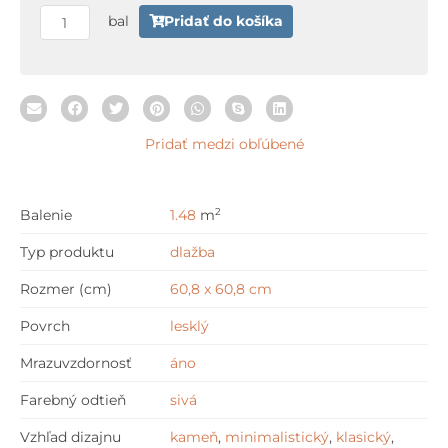
60,8
bal
Pridať do košíka
cm
Pridať medzi obľúbené
2
Balenie
1.48
m
Typ produktu
dlažba
Rozmer (cm)
60,8 x 60,8 cm
Povrch
lesklý
Mrazuvzdornosť
áno
Farebný odtieň
sivá
Vzhľad dizajnu
kameň
,
minimalistický
,
klasický
,