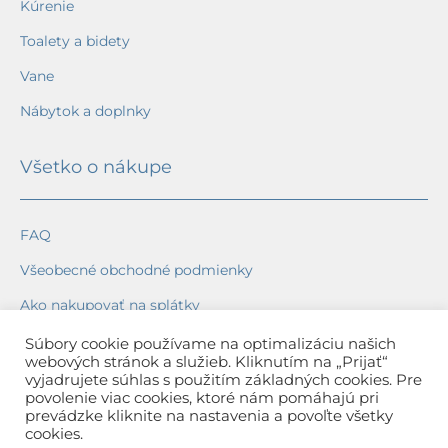
Kúrenie
Toalety a bidety
Vane
Nábytok a doplnky
Všetko o nákupe
FAQ
Všeobecné obchodné podmienky
Ako nakupovať na splátky
Ochrana osobných údajov
Súbory cookie používame na optimalizáciu našich
webových stránok a služieb. Kliknutím na „Prijať“
Reklamačný poriadok
vyjadrujete súhlas s použitím základných cookies. Pre
povolenie viac cookies, ktoré nám pomáhajú pri
Spôsob a cena dopravy
prevádzke kliknite na nastavenia a povoľte všetky
cookies.
Dodacie lehoty