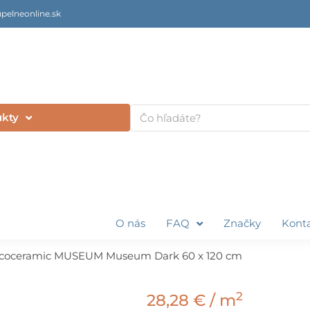
pelneonline.sk
Vyhľadať
ukty
O nás
FAQ
Značky
Kont
coceramic MUSEUM Museum Dark 60 x 120 cm
2
28,28
€
/ m