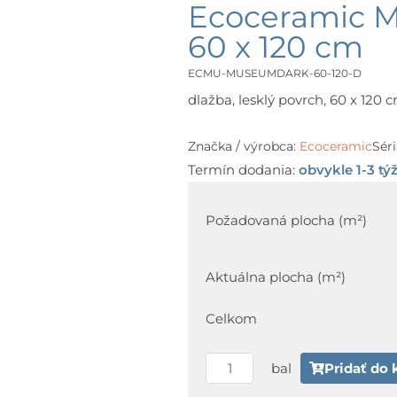
Ecoceramic
60 x 120 cm
ECMU-MUSEUMDARK-60-120-D
dlažba, lesklý povrch, 60 x 120 cm
Značka / výrobca:
Ecoceramic
Séri
Termín dodania:
obvykle 1-3 tý
množstvo
Ecoceramic
Požadovaná plocha (m²)
MUSEUM
Museum
Aktuálna plocha (m²)
Dark
60
Celkom
x
120
bal
Pridať do 
cm