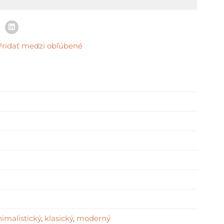
Pridať medzi obľúbené
m
imalistický
,
klasický
,
moderný