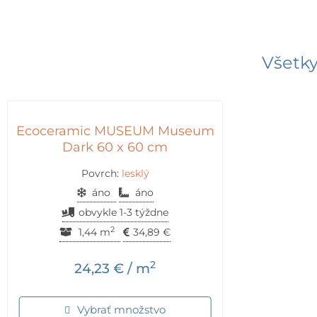
Všetky
Ecoceramic MUSEUM Museum
Dark 60 x 60 cm
Povrch:
lesklý
áno
áno
obvykle 1-3 týždne
2
1,44 m
34,89
€
2
24,23
€
/ m
Vybrať množstvo