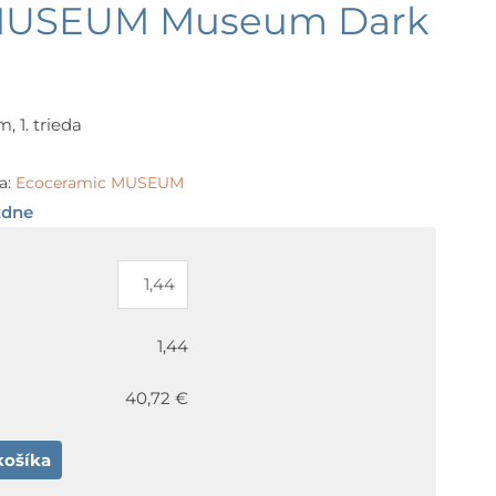
 MUSEUM Museum Dark
, 1. trieda
a:
Ecoceramic MUSEUM
ždne
1,44
40,72 €
košíka