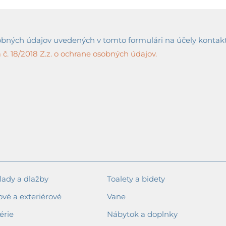
ných údajov uvedených v tomto formulári na účely kontaktov
č. 18/2018 Z.z. o ochrane osobných údajov.
ady a dlažby
Toalety a bidety
ové a exteriérové
Vane
érie
Nábytok a doplnky