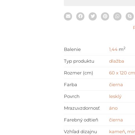
2
Balenie
1,44
m
Typ produktu
dlažba
Rozmer (cm)
60 x 120 c
Farba
čierna
Povrch
lesklý
Mrazuvzdornosť
áno
Farebný odtieň
čierna
Vzhľad dizajnu
kameň
,
min