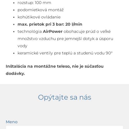
otvorová
rozstup: 100 mm
inštalácia,
podomietková montáž
matná
kohútikové ovládanie
čierna
max. prietok pri 3 bar: 20 l/min
technológia
AirPower
obohacuje prúd o veľké
množstvo vzduchu pre jemnejší dotyk a úsporu
vody
keramické ventily pre teplú a studenú vodu 90°
Inštalácia na montážne teleso, nie je súčasťou
dodávky.
Opýtajte sa nás
Meno