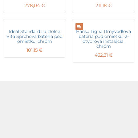
278,04
€
211,18
€
Ideal Standard La Dolce
Hansa Ligna Umývadlová
Vita Sprchová batéria pod
batéria pod omietku, 2-
omietku, chróm
otvorová inštalácia,
chróm
101,15
€
432,31
€