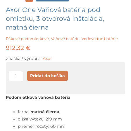
Axor One Vaňová batéria pod
omietku, 3-otvorová inštalácia,
matná čierna
Pákové podomietkové
,
Vaňové batérie
,
Vodovodné batérie
912,32
€
Značka / výrobca:
Axor
množstvo
Pridať do košíka
Axor
One
Vaňová
Podomietková vaňová batéria
batéria
pod
farba:
matná čierna
omietku,
dĺžka výtoku: 219 mm
3-
priemer rozety: 60 mm