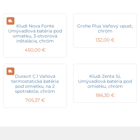
Kludi Nova Fonte
Grohe Plus Vaňový vpust,
Umývadlová batéria pod
chróm
omietku, 3-otvorová
132,00
€
inštalácia, chróm
450,00
€
Duravit C.1 Vaňová
Kludi Zenta SL
termostatická batéria
Umývadlová batéria pod
pod omietku, na 2
omietku, chróm
spotrebiče, chróm
186,30
€
705,37
€