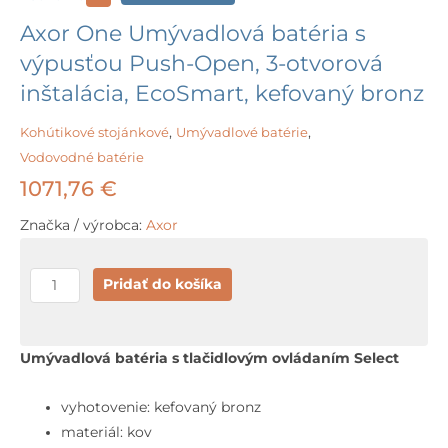
Axor One Umývadlová batéria s
výpusťou Push-Open, 3-otvorová
inštalácia, EcoSmart, kefovaný bronz
Kohútikové stojánkové
,
Umývadlové batérie
,
Vodovodné batérie
1071,76
€
Značka / výrobca:
Axor
množstvo
Pridať do košíka
Axor
One
Umývadlová
Umývadlová batéria s tlačidlovým ovládaním Select
batéria
s
vyhotovenie: kefovaný bronz
výpusťou
materiál: kov