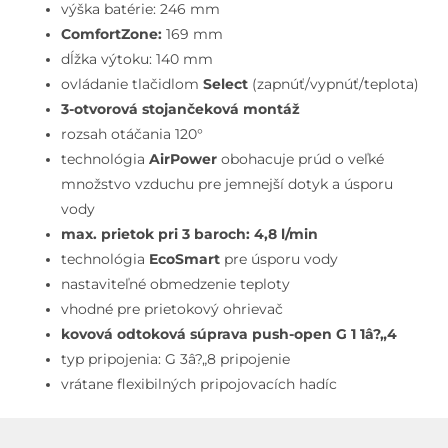
Push-
výška batérie: 246 mm
Open,
ComfortZone:
169 mm
3-
dĺžka výtoku: 140 mm
otvorová
ovládanie tlačidlom
Select
(zapnúť/vypnúť/teplota)
inštalácia,
3-otvorová stojančeková montáž
EcoSmart,
rozsah otáčania 120°
kefovaný
technológia
AirPower
obohacuje prúd o veľké
bronz
množstvo vzduchu pre jemnejší dotyk a úsporu
vody
max. prietok pri 3 baroch: 4,8 l/min
technológia
EcoSmart
pre úsporu vody
nastaviteľné obmedzenie teploty
vhodné pre prietokový ohrievač
kovová odtoková súprava push-open G 1 1â?„4
typ pripojenia: G 3â?„8 pripojenie
vrátane flexibilných pripojovacích hadíc