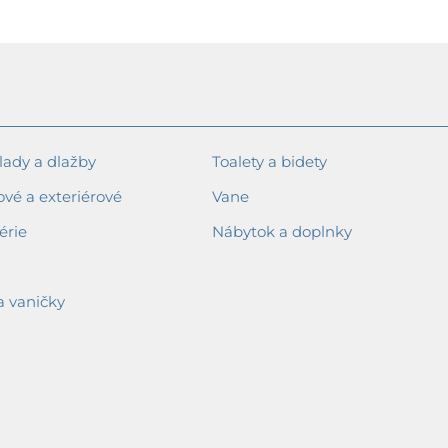
ady a dlažby
Toalety a bidety
ové a exteriérové
Vane
érie
Nábytok a doplnky
a vaničky