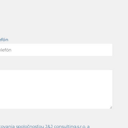
efón
ania spoločnosťou J&J consulting,s.r.o. a