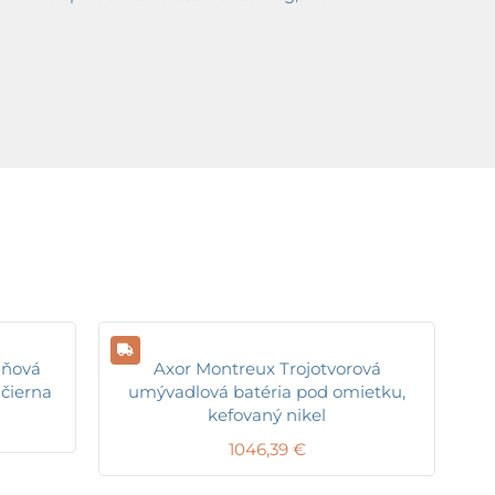
aňová
Axor Montreux Trojotvorová
čierna
umývadlová batéria pod omietku,
kefovaný nikel
1046,39
€