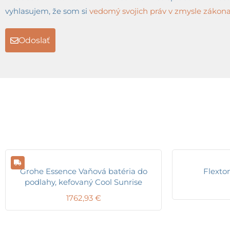
vyhlasujem, že som si
vedomý svojich práv v zmysle zákona 
Odoslať
Grohe Essence Vaňová batéria do
Flext
podlahy, kefovaný Cool Sunrise
1762,93
€