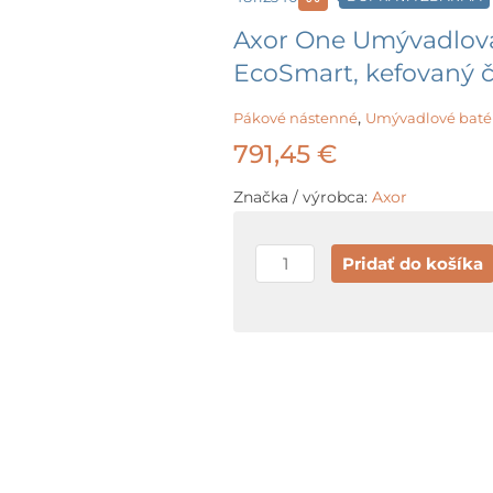
Axor One Umývadlová
EcoSmart, kefovaný 
,
Pákové nástenné
Umývadlové baté
791,45
€
Značka / výrobca:
Axor
množstvo
Pridať do košíka
Axor
One
Umývadlová
batéria
pod
omietku,
s