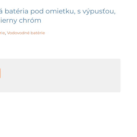
 batéria pod omietku, s výpusťou,
čierny chróm
,
rie
Vodovodné batérie