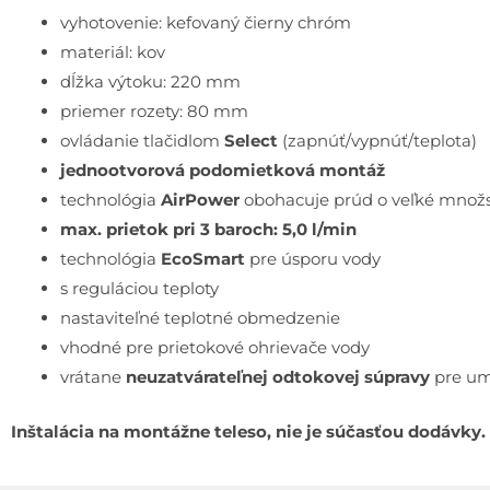
vyhotovenie: kefovaný čierny chróm
materiál: kov
dĺžka výtoku: 220 mm
priemer rozety: 80 mm
ovládanie tlačidlom
Select
(zapnúť/vypnúť/teplota)
jednootvorová podomietková montáž
technológia
AirPower
obohacuje prúd o veľké množs
max. prietok pri 3 baroch: 5,0 l/min
technológia
EcoSmart
pre úsporu vody
s reguláciou teploty
nastaviteľné teplotné obmedzenie
vhodné pre prietokové ohrievače vody
vrátane
neuzatvárateľnej odtokovej súpravy
pre um
Inštalácia na montážne teleso, nie je súčasťou dodávky.