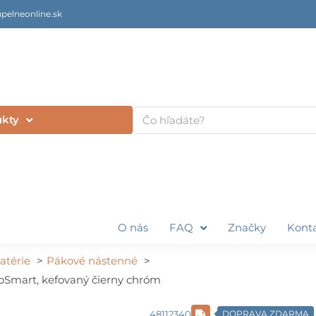
pelneonline.sk
Vyhľadať
ukty
O nás
FAQ
Značky
Kont
atérie
Pákové nástenné
oSmart, kefovaný čierny chróm
48112340
DOPRAVA ZDARMA