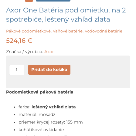
Axor One Batéria pod omietku, na 2
spotrebiče, leštený vzhľad zlata
Pákové podomietkové
,
Vaňové batérie
,
Vodovodné batérie
524,16
€
Značka / výrobca:
Axor
množstvo
Pridať do košíka
Axor
One
Batéria
Podomietková páková batéria
pod
omietku,
farba:
leštený vzhľad zlata
na
materiál: mosadz
2
priemer krycej rozety: 155 mm
spotrebiče,
kohútikové ovládanie