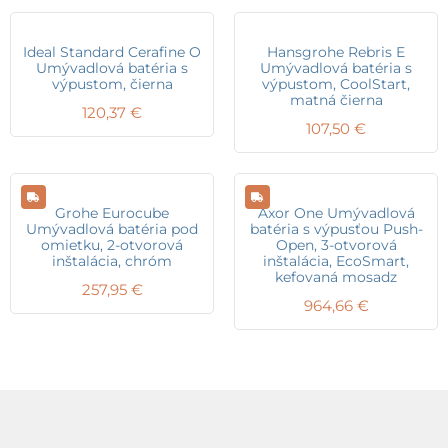
Ideal Standard Cerafine O
Hansgrohe Rebris E
Umývadlová batéria s
Umývadlová batéria s
výpustom, čierna
výpustom, CoolStart,
matná čierna
120,37
€
107,50
€
Grohe Eurocube
Axor One Umývadlová
Umývadlová batéria pod
batéria s výpusťou Push-
omietku, 2-otvorová
Open, 3-otvorová
inštalácia, chróm
inštalácia, EcoSmart,
kefovaná mosadz
257,95
€
964,66
€