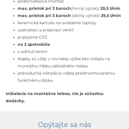
leštený
podomietková montáž
vzhľad
max. prietok pri 3 baroch
(horný výtok)
: 29,5 l/min
zlata
max. prietok pri 3 baroch
(dolný výtok)
: 29,5 l/min
keramická kartuša na ovládanie teploty
uzatvárací a prepínací ventil
pripojenie G1/2
na 2 spotrebiče
s odhlučnením
klapky sú vždy v rovnakej výške bez ohľadu na
montážnu hĺbku základného telesa
jednoduchá inštalácia vďaka predmontovanému
funkčnému bloku
Inštalácia na montážne teleso, nie je súčasťou
dodávky.
Opýtajte sa nás