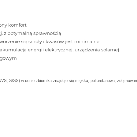
ony komfort
tj. z optymalną sprawnością
tworzenie się smoły i kwasów jest minimalne
kumulacja energii elektrycznej, urządzenia solarne)
łogowym
 S/SS) w cenie zbiornika znajduje się miękka, poliuretanowa, zdejmowana