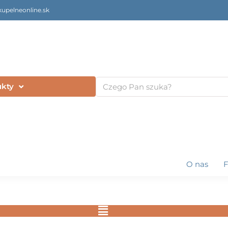
upelneonline.sk
Szukaj
ukty
O nas
Flyout