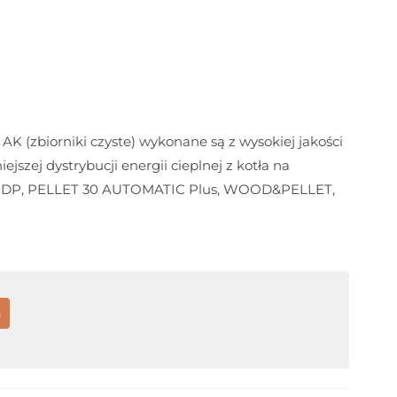
 (zbiorniki czyste) wykonane są z wysokiej jakości
niejszej dystrybucji energii cieplnej z kotła na
X, DP, PELLET 30 AUTOMATIC Plus, WOOD&PELLET,
a