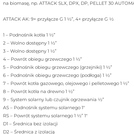
na biomasę, np. ATTACK SLX, DPX, DP, PELLET 30 AUTOMAT
ATTACK AK: 9× przyłącze G 1 ½”, 4× przyłącze G ½
1 – Podnośnik kotła 1 ½”
2 – Wolno dostępny 1 ½”
3 – Wolno dostępny 1 ½”
4 – Powrót obiegu grzewczego 1 ½”
5 – Podnośnik obiegu grzewczego (grzejniki) 1 ½”
6 – Podnośnik obiegu grzewczego (podłoga) 1 ½”
7 – Powrót kotła gazowego, olejowego i pelletowego 1 ½”
8 – Powrót kotła na drewno 1 ½”
9 – System solarny lub czujnik ogrzewania ½”
AS – Podnośnik systemu solarnego 1″
RS – Powrót systemu solarnego 1 ½” 1″
D1 – Średnica bez izolacji
D2 – Średnica z izolacją