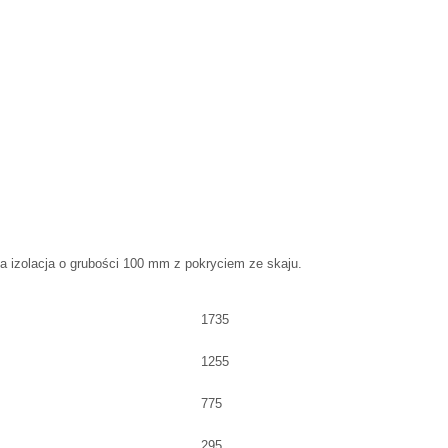
 izolacja o grubości 100 mm z pokryciem ze skaju.
1735
1255
775
295