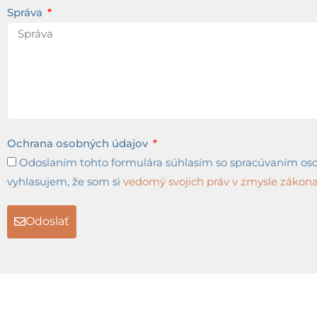
Správa
Ochrana osobných údajov
Odoslaním tohto formulára súhlasím so spracúvaním osob
vyhlasujem, že som si
vedomý svojich práv v zmysle zákona 
Odoslať