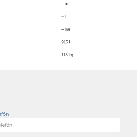
– m²
– l
– bar
915 l
118 kg
efón