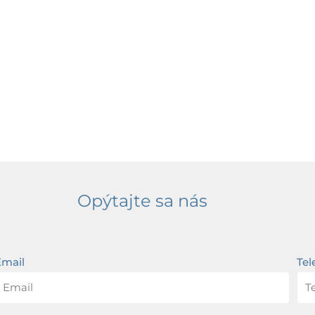
Opýtajte sa nás
Email
Tel