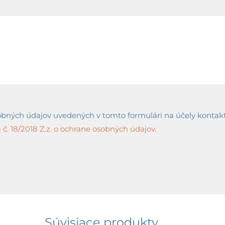
ných údajov uvedených v tomto formulári na účely kontaktov
č. 18/2018 Z.z. o ochrane osobných údajov.
Súvisiace produkty