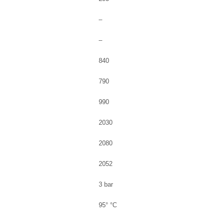
–
–
840
790
990
2030
2080
2052
3 bar
95° °C