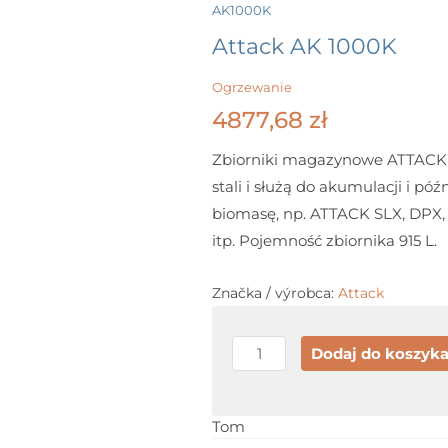
Menu
AK1000K
Attack AK 1000K
Ogrzewanie
4877,68
zł
Zbiorniki magazynowe ATTACK AK
stali i służą do akumulacji i póź
biomasę, np. ATTACK SLX, DP
itp. Pojemność zbiornika 915 L.
Značka / výrobca:
Attack
ilość
Dodaj do koszyk
Attack
AK
Tom
1000K