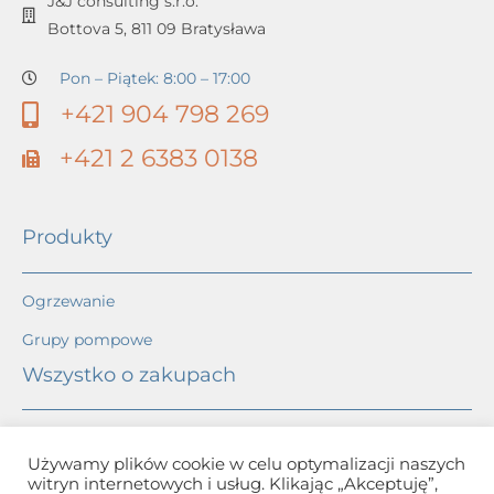
J&J consulting s.r.o.
Bottova 5, 811 09 Bratysława
Pon – Piątek: 8:00 – 17:00
+421 904 798 269
+421 2 6383 0138
Produkty
Ogrzewanie
Grupy pompowe
Wszystko o zakupach
Ogólne warunki handlowe
Używamy plików cookie w celu optymalizacji naszych
witryn internetowych i usług. Klikając „Akceptuję”,
Ochrona danych osobowych