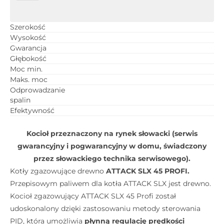
Attack
SLX
45
Szerokość
Wysokość
PROFI
Gwarancja
Głębokość
Moc min.
Maks. moc
Odprowadzanie
spalin
Efektywność
Kocioł przeznaczony na rynek słowacki (serwis
gwarancyjny i pogwarancyjny w domu, świadczony
przez słowackiego technika serwisowego).
Kotły zgazowujące drewno
ATTACK SLX 45 PROFI.
Przepisowym paliwem dla kotła ATTACK SLX jest drewno.
Kocioł zgazowujący ATTACK SLX 45 Profi został
udoskonalony dzięki zastosowaniu metody sterowania
PID, która umożliwia
płynną regulację prędkości