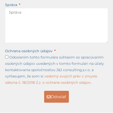
Správa
Ochrana osobných údajov
Odoslaním tohto formulára súhlasím so spracúvaním
osobných údajov uvedených v tomto formulári na účely
kontaktovania spoločnosťou J&J consulting,s.r.o. a
vyhlasujem, že som si
vedomý svojich práv v zmysle
zákona č. 18/2018 Z.z. o ochrane osobných údajov.
Odoslať