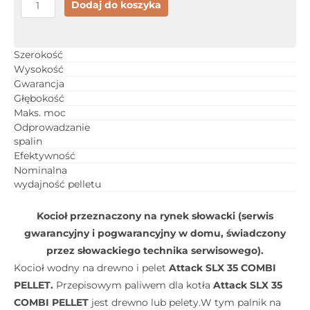
ilość
Dodaj do koszyka
Attack
SLX
35
Szerokość
Wysokość
COMBI
Gwarancja
PELLET
Głębokość
Maks. moc
Odprowadzanie
spalin
Efektywność
Nominalna
wydajność pelletu
Kocioł przeznaczony na rynek słowacki (serwis
gwarancyjny i pogwarancyjny w domu, świadczony
przez słowackiego technika serwisowego).
Kocioł wodny na drewno i pelet
Attack SLX 35 COMBI
PELLET.
Przepisowym paliwem dla kotła
Attack SLX 35
COMBI PELLET
jest drewno lub pelety.W tym palnik na