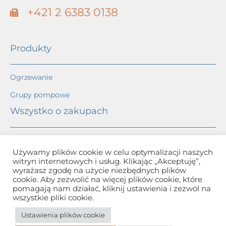
+421 2 6383 0138
Produkty
Ogrzewanie
Grupy pompowe
Wszystko o zakupach
Ogólne warunki handlowe
Używamy plików cookie w celu optymalizacji naszych
witryn internetowych i usług. Klikając „Akceptuję”,
Ochrona danych osobowych
wyrażasz zgodę na użycie niezbędnych plików
cookie. Aby zezwolić na więcej plików cookie, które
Procedura składania skarg
pomagają nam działać, kliknij ustawienia i zezwól na
wszystkie pliki cookie.
Sposób i cena transportu
Ustawienia plików cookie
Metoda płatności