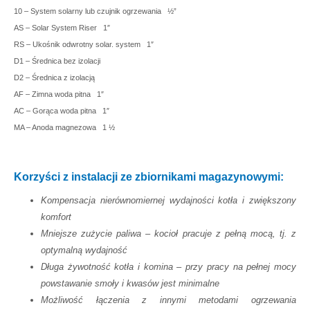
10 – System solarny lub czujnik ogrzewania
½”
AS – Solar System Riser
1″
RS – Ukośnik odwrotny solar. system
1″
D1 – Średnica bez izolacji
D2 – Średnica z izolacją
AF – Zimna woda pitna
1″
AC – Gorąca woda pitna
1″
MA – Anoda magnezowa
1 ½
Korzyści z instalacji ze zbiornikami magazynowymi:
Kompensacja nierównomiernej wydajności kotła i zwiększony
komfort
Mniejsze zużycie paliwa – kocioł pracuje z pełną mocą, tj. z
optymalną wydajność
Długa żywotność kotła i komina – przy pracy na pełnej mocy
powstawanie smoły i kwasów jest minimalne
Możliwość łączenia z innymi metodami ogrzewania