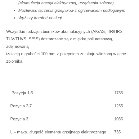
(akumulacja energii elektrycznej, urządzenia solarne)
Możliwość łączenia grzejników z ogrzewaniem podłogowym
Wyższy komfort obsługi
Wszystkie rodzaje zbiorników akumulacyjnych (AK/AS, HR/HRS,
TUV/TUVS, S/SS) dostarczane są z miękką poliuretanową,
zdejmowaną
izolacją o grubości 100 mm z pokryciem ze skaju wliczoną w cenę
zbiornika.
Pozycja 1-6
1735
Pozycja 2-7
1255
Pozycja 3
1036
L – maks. długość elementu grzejnego elektrycznego
735