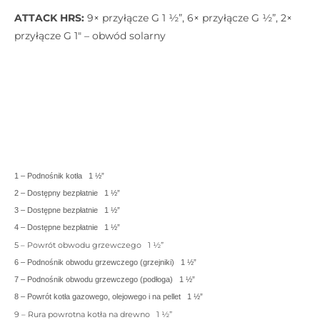
ATTACK HRS:
9× przyłącze G 1 ½”, 6× przyłącze G ½”, 2×
przyłącze G 1″ – obwód solarny
1 – Podnośnik kotła
1 ½”
2 – Dostępny bezpłatnie
1 ½”
3 – Dostępne bezpłatnie
1 ½”
4 – Dostępne bezpłatnie
1 ½”
5 – Powrót obwodu grzewczego
1 ½”
6 – Podnośnik obwodu grzewczego (grzejniki)
1 ½”
7 – Podnośnik obwodu grzewczego (podłoga)
1 ½”
8 – Powrót kotła gazowego, olejowego i na pellet
1 ½”
9 – Rura powrotna kotła na drewno
1 ½”