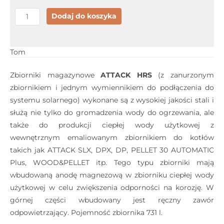
ilość
Dodaj do koszyka
Attack
HRS
1000K
Tom
Zbiorniki magazynowe
ATTACK HRS
(z zanurzonym
zbiornikiem i jednym wymiennikiem do podłączenia do
systemu solarnego) wykonane są z wysokiej jakości stali i
służą nie tylko do gromadzenia wody do ogrzewania, ale
także do produkcji ciepłej wody użytkowej z
wewnętrznym emaliowanym zbiornikiem do kotłów
takich jak ATTACK SLX, DPX, DP, PELLET 30 AUTOMATIC
Plus, WOOD&PELLET itp. Tego typu zbiorniki mają
wbudowaną anodę magnezową w zbiorniku ciepłej wody
użytkowej w celu zwiększenia odporności na korozję. W
górnej części wbudowany jest ręczny zawór
odpowietrzający. Pojemność zbiornika 731 l.