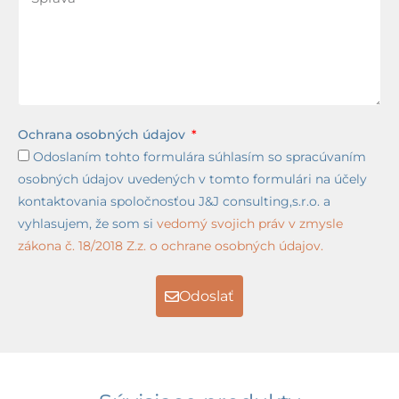
Ochrana osobných údajov
Odoslaním tohto formulára súhlasím so spracúvaním
osobných údajov uvedených v tomto formulári na účely
kontaktovania spoločnosťou J&J consulting,s.r.o. a
vyhlasujem, že som si
vedomý svojich práv v zmysle
zákona č. 18/2018 Z.z. o ochrane osobných údajov.
Odoslať