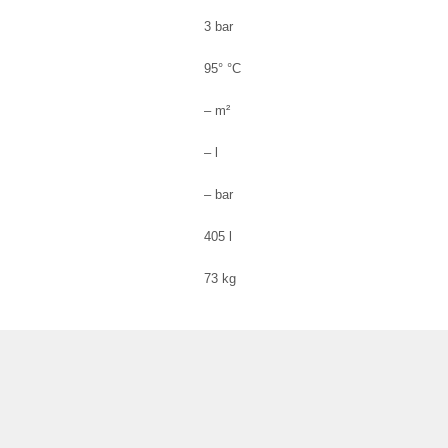
3 bar
95° °C
– m²
– l
– bar
405 l
73 kg