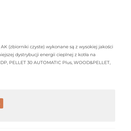
 (zbiorniki czyste) wykonane są z wysokiej jakości
niejszej dystrybucji energii cieplnej z kotła na
X, DP, PELLET 30 AUTOMATIC Plus, WOOD&PELLET,
a