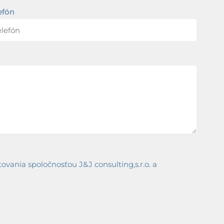
efón
ania spoločnosťou J&J consulting,s.r.o. a