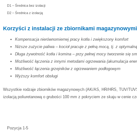
D1 – Średnica bez izolacji
D2 – Średnica z izolacją
Korzyści z instalacji ze zbiornikami magazynowymi
Kompensacja nierównomiernej pracy kotła i zwiększony komfort
Niższe zużycie paliwa – kocioł pracuje z pełną mocą, tj. z optymaln
Długa żywotność kotła i komina – przy pełnej mocy tworzenie się sm
Możliwość łączenia z innymi metodami ogrzewania (akumulacja energi
Możliwość łączenia grzejników z ogrzewaniem podłogowym
Wyższy komfort obsługi
Wszystkie rodzaje zbiorników magazynowych (AK/AS, HR/HRS, TUV/TUVS
izolacją poliuretanową o grubości 100 mm z pokryciem ze skaju w cenie cz
Pozycja 1-5