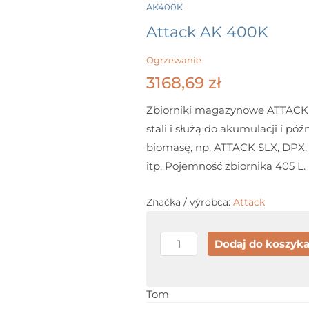
Menu
AK400K
Attack AK 400K
Ogrzewanie
3168,69
zł
Zbiorniki magazynowe ATTACK AK
stali i służą do akumulacji i póź
biomasę, np. ATTACK SLX, DP
itp. Pojemność zbiornika 405 L.
Značka / výrobca:
Attack
ilość
Dodaj do koszyk
Attack
AK
Tom
400K