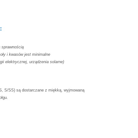
:
ą sprawnością
oły i kwasów jest minimalne
i elektrycznej, urządzenia solarne)
, S/SS) są dostarczane z miękką, wyjmowaną
ołgu.