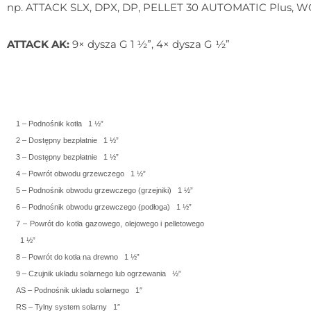
np. ATTACK SLX, DPX, DP, PELLET 30 AUTOMATIC Plus, WO
ATTACK AK:
9× dysza G 1 ½”, 4× dysza G ½”
1 – Podnośnik kotła
1 ½”
2 – Dostępny bezpłatnie
1 ½”
3 – Dostępny bezpłatnie
1 ½”
4 – Powrót obwodu grzewczego
1 ½”
5 – Podnośnik obwodu grzewczego (grzejniki)
1 ½”
6 – Podnośnik obwodu grzewczego (podłoga)
1 ½”
7 – Powrót do kotła gazowego, olejowego i pelletowego
1 ½”
8 – Powrót do kotła na drewno
1 ½”
9 – Czujnik układu solarnego lub ogrzewania
½”
AS – Podnośnik układu solarnego
1″
RS – Tylny system solarny
1″