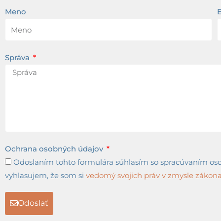
Meno
Správa
Ochrana osobných údajov
Odoslaním tohto formulára súhlasím so spracúvaním osob
vyhlasujem, že som si
vedomý svojich práv v zmysle zákona 
Odoslať