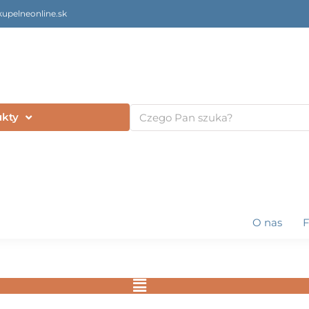
upelneonline.sk
Szukaj
ukty
O nas
Flyout